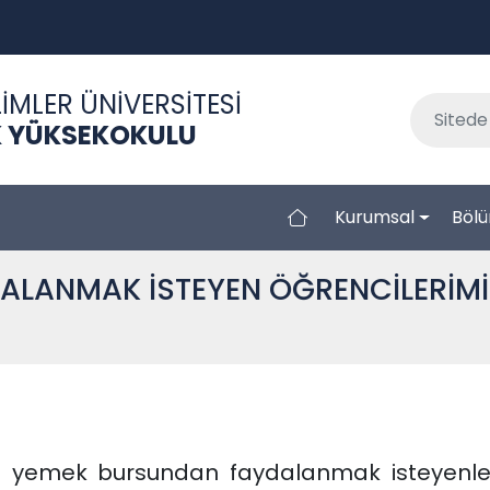
İMLER ÜNİVERSİTESİ
EK YÜKSEKOKULU
Kurumsal
Bölü
LANMAK İSTEYEN ÖĞRENCİLERİMİ
n yemek bursundan faydalanmak isteyenler