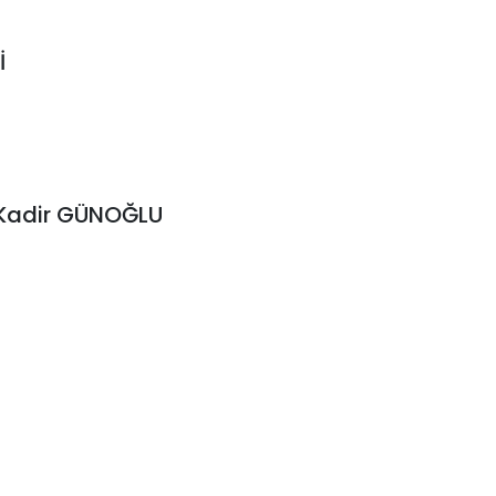
İ
. Kadir GÜNOĞLU