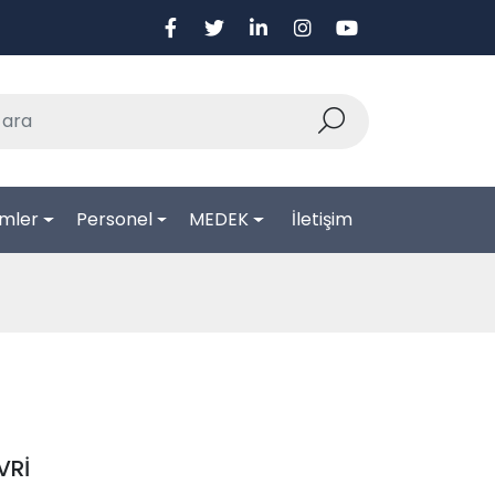
mler
Personel
MEDEK
İletişim
İVRİ