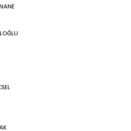
t NANE
DALOĞLU
KSEL
VAK