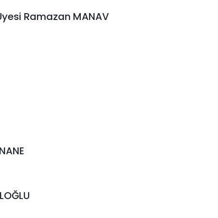
r. Üyesi Ramazan MANAV
t NANE
DALOĞLU