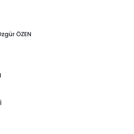
 Özgür ÖZEN
N
İ